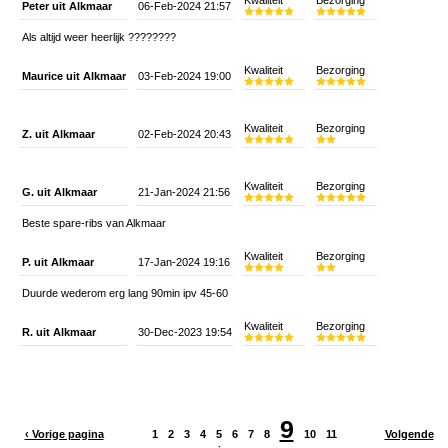
Kwaliteit
Bezorging
Peter uit Alkmaar
06-Feb-2024 21:57
Als altijd weer heerlijk ????????
Kwaliteit
Bezorging
Maurice uit Alkmaar
03-Feb-2024 19:00
Kwaliteit
Bezorging
Z. uit Alkmaar
02-Feb-2024 20:43
Kwaliteit
Bezorging
G. uit Alkmaar
21-Jan-2024 21:56
Beste spare-ribs van Alkmaar
Kwaliteit
Bezorging
P. uit Alkmaar
17-Jan-2024 19:16
Duurde wederom erg lang 90min ipv 45-60
Kwaliteit
Bezorging
R. uit Alkmaar
30-Dec-2023 19:54
9
‹ Vorige pagina
1
2
3
4
5
6
7
8
10
11
Volgende