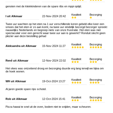
genoten met de kleinkinderen van de spare ribs en mppi optijd.
Kwaliteit
Bezorging
I uit Alkmaar
22-Nov-2024 20:42
Twee uur wachten op het eten na 1 uur verschillende keren gebeld elke keer een
smoes dat het eten er zo aan komt, na twee uur eindelijk bezorgd bezorger spreekt
nauwelijks Nederlands en begreep niets van onze frustratie. Het eten was niet
spectaculair voor een gerecht waar twee uur aan is gewerkt? Ronduit slecht geen
plezier aan deze bestelling gehad
Kwaliteit
Bezorging
Aleksandra uit Alkmaar
15-Nov-2024 11:27
Kwaliteit
Bezorging
René uit Alkmaar
12-Nov-2024 22:02
Het vlees was ontzettend droog en bezorging duurde erg lang terwijl we bijna om
de hoek wonen.
Kwaliteit
Bezorging
WH uit Alkmaar
19-Oct-2024 13:27
Al jaren goede spare rips schotel.
Kwaliteit
Bezorging
Rob uit Alkmaar
12-Oct-2024 15:41
Pizza hawai te snel uit de oven, bodem niet te snijden, maar scheuren.