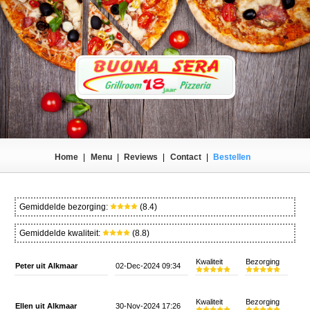
Home
|
Menu
|
Reviews
|
Contact
|
Bestellen
Gemiddelde bezorging:
(8.4)
Gemiddelde kwaliteit:
(8.8)
Kwaliteit
Bezorging
Peter uit Alkmaar
02-Dec-2024 09:34
Kwaliteit
Bezorging
Ellen uit Alkmaar
30-Nov-2024 17:26