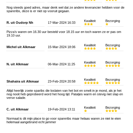
Nog steeds goed adres, maar denk wel dat ze andere leverancier hebben voor de
spareribs, deze is er niet op vooruit gegaan.
Kwaliteit
Bezorging
R. uit Oudorp Nh
17-Mar-2024 16:33
Pizza’s waren om 16.30 uur besteld voor 18.15 uur en toch waren ze er pas om
19.10 uur.
Kwaliteit
Bezorging
Michel uit Alkmaar
15-Mar-2024 18:06
Kwaliteit
Bezorging
N. uit Alkmaar
06-Mar-2024 11:25
Kwaliteit
Bezorging
Shahaira uit Alkmaar
23-Feb-2024 20:58
Altijd heerlijk zoete sparibs die loslaten van het bot en smelt in je mond, als je het
nog nooit heb geprobeerd word het hoog tijd. Patatjes warm en stevig niet slap en
verse salade.
Kwaliteit
Bezorging
C. uit Alkmaar
19-Feb-2024 13:11
Normaal is dit mijn place to go voor spareribs maar helaas waren ze niet te eten
helemaal aangebrand echt jammer