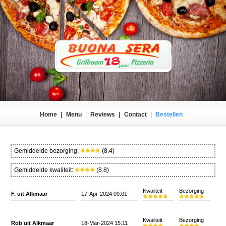
Home
|
Menu
|
Reviews
|
Contact
|
Bestellen
Gemiddelde bezorging:
(8.4)
Gemiddelde kwaliteit:
(8.8)
Kwaliteit
Bezorging
F. uit Alkmaar
17-Apr-2024 09:01
Kwaliteit
Bezorging
Rob uit Alkmaar
18-Mar-2024 15:11